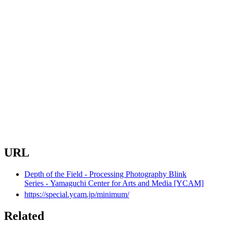
URL
Depth of the Field - Processing Photography Blink
Series - Yamaguchi Center for Arts and Media [YCAM]
https://special.ycam.jp/minimum/
Related