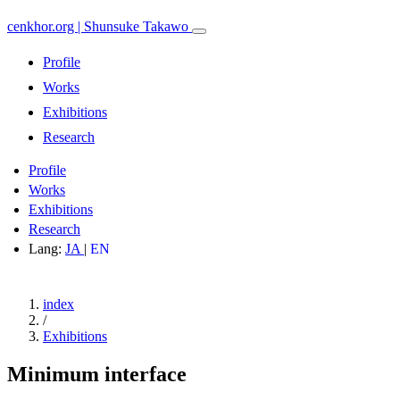
cenkhor.org | Shunsuke Takawo
Profile
Works
Exhibitions
Research
Profile
Works
Exhibitions
Research
Lang:
JA
|
EN
index
/
Exhibitions
Minimum interface